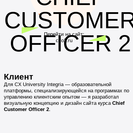
Клиент
Для CX University Integria — образовательной
платформы, специализирующейся на программах по
управлению клиентским опытом — я разработал
визуальную концепцию и дизайн сайта курса
Chief
Customer Officer 2
.
Задача
Создать лендинг нового курса
Chief Customer
Officer 2 – Кросс-функциональное бизнес-
мышление
для компании
Integria
, который должен
не просто информировать, а вызывать доверие у
профессиональной аудитории и демонстрировать
высокий уровень экспертности программы.
Ключевая цель — показать, что курс помогает CX-
специалистам говорить с бизнесом на одном языке
и внедрять клиентский опыт как стратегическую
ценность компании.
Результат
Мы создали чистую структуру с чёткой логикой