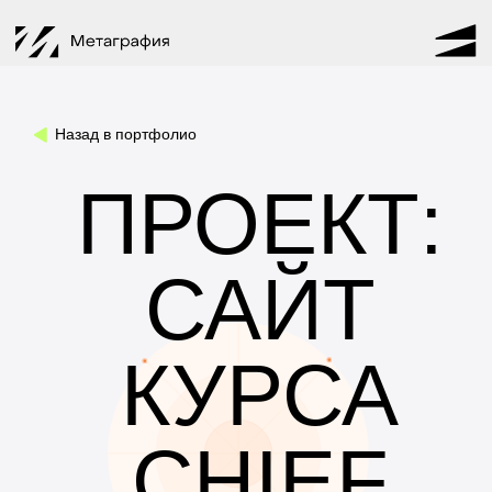
Назад в портфолио
ПРОЕКТ:
САЙТ
КУРСА
CHIEF
CUSTOMER
OFFICER 2
Перейти на сайт:
cco2.ru